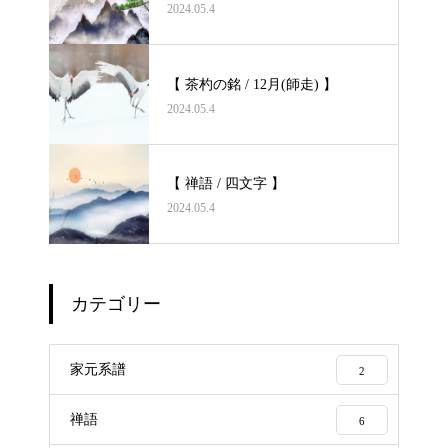
2024.05.4
【 茶杓の銘 / 12月(師走) 】
2024.05.4
【 禅語 / 四文字 】
2024.05.4
カテゴリー
家元系譜
2
禅語
6