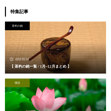
特集記事
茶杓の銘
0202.05.14
【 茶杓の銘一覧 / 1月~12月まとめ 】
禅語