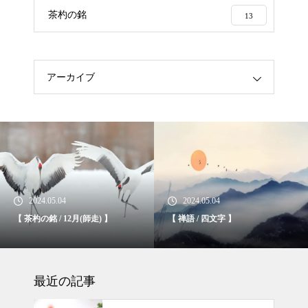
茶杓の銘
13
アーカイブ
2024.05.04
2024.05.04
【 茶杓の銘 / 12月(師走) 】
【 禅語 / 四文字 】
最近の記事