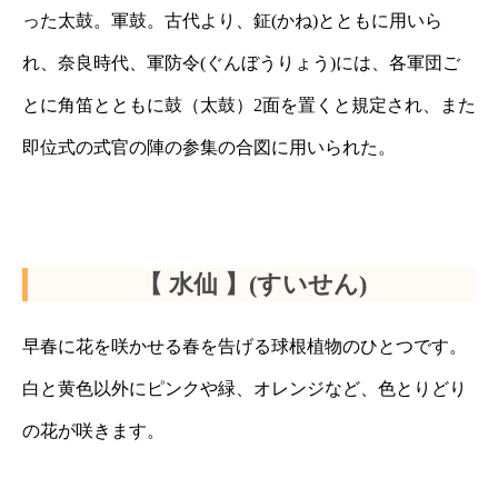
った太鼓。軍鼓。古代より、鉦(かね)とともに用いら
れ、奈良時代、軍防令(ぐんぼうりょう)には、各軍団ご
とに角笛とともに鼓（太鼓）2面を置くと規定され、また
即位式の式官の陣の参集の合図に用いられた。
【 水仙 】(すいせん)
早春に花を咲かせる春を告げる球根植物のひとつです。
白と黄色以外にピンクや緑、オレンジなど、色とりどり
の花が咲きます。