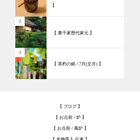
】
2
【 裏千家歴代家元 】
3
【 茶杓の銘 / 7月(文月) 】
【 ブログ 】
【 お点前 / 炉 】
【 お点前 / 風炉 】
【 名物茶入.伝来 】