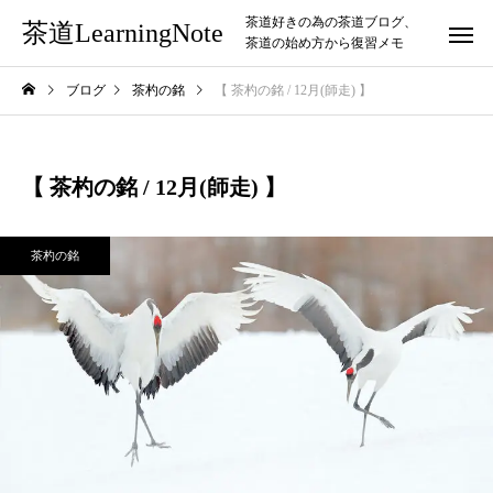
茶道好きの為の茶道ブログ、
茶道LearningNote
茶道の始め方から復習メモ
ブログ
茶杓の銘
【 茶杓の銘 / 12月(師走) 】
【 茶杓の銘 / 12月(師走) 】
茶杓の銘